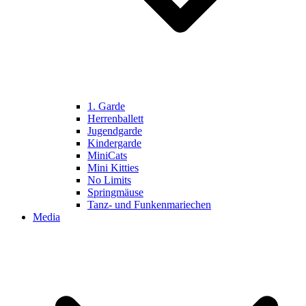
1. Garde
Herrenballett
Jugendgarde
Kindergarde
MiniCats
Mini Kitties
No Limits
Springmäuse
Tanz- und Funkenmariechen
Media