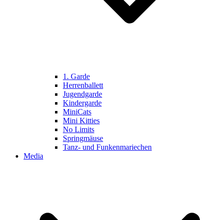
1. Garde
Herrenballett
Jugendgarde
Kindergarde
MiniCats
Mini Kitties
No Limits
Springmäuse
Tanz- und Funkenmariechen
Media